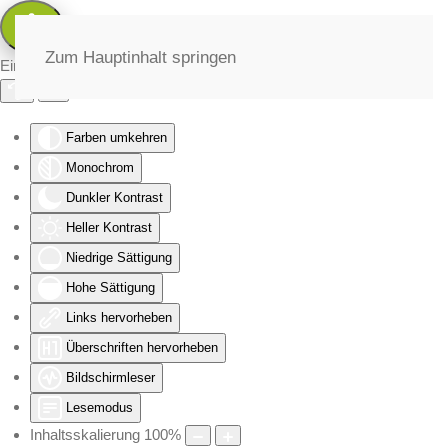
Zum Hauptinhalt springen
Eingabehilfen öffnen
Farben umkehren
Monochrom
Dunkler Kontrast
Heller Kontrast
Niedrige Sättigung
Hohe Sättigung
Links hervorheben
Überschriften hervorheben
Bildschirmleser
Lesemodus
Inhaltsskalierung
100
%