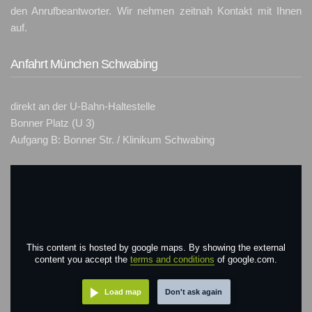
den Anrufbeantworter. Wir nehmen zeitnah Kontakt mit Ihnen
auf.
Anfahrt München Schwabing
direkt an der U-Bahn-Haltestelle
Bonner Platz (U 3)
Aufgang B: Bonner Str. / Klinikum Schwabing
This content is hosted by google maps. By showing the external
content you accept the
terms and conditions
of google.com.
Load map
Don't ask again