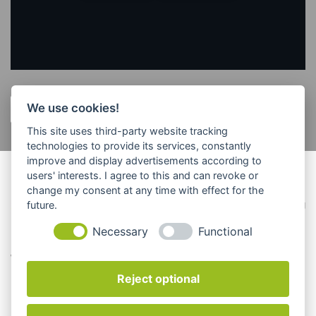
We use cookies!
Karte - Routenplaner
This site uses third-party website tracking
technologies to provide its services, constantly
improve and display advertisements according to
users' interests. I agree to this and can revoke or
© Psychotherapie Praxis Schneider
change my consent at any time with effect for the
Bonner Platz 1 80803 | München - Schwabing
future.
Necessary
Functional
webdesign bauer+bauer
Reject optional