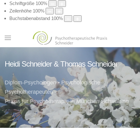
Schriftgröße
100
%
Zeilenhöhe
100
%
Buchstabenabstand
100
%
Heidi Schneider & Thomas Schneider
Diplom-Psychologen • Psychologische
Psychotherapeuten
Praxis für Psychotherapie in München-Schwabing