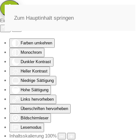
Zum Hauptinhalt springen
Eingabehilfen öffnen
Farben umkehren
Monochrom
Dunkler Kontrast
Heller Kontrast
Niedrige Sättigung
Hohe Sättigung
Links hervorheben
Überschriften hervorheben
Bildschirmleser
Lesemodus
Inhaltsskalierung
100
%